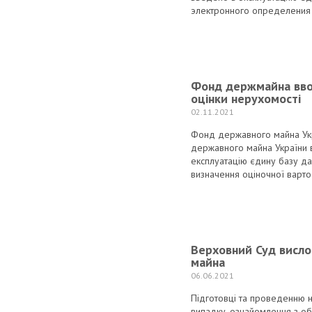
электронного определения 
Фонд держмайна ввод
оцінки нерухомості
02.11.2021
Фонд державного майна Укр
державного майна України 
експлуатацію єдину базу да
визначення оціночної вартос
Верховний Суд висло
майна
06.06.2021
Підготовці та проведенню 
випадку, ознайомлення з об