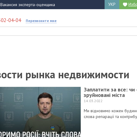
УКР
Изб
Вакансия эксперта-оценщика
502-04-04
Перезвоните мне
ости рынка недвижимости
Заплатити за все: чи 
зруйновані міста
14.03.2022
Ми відновимо кожен будинок
слова репарації та контрибу