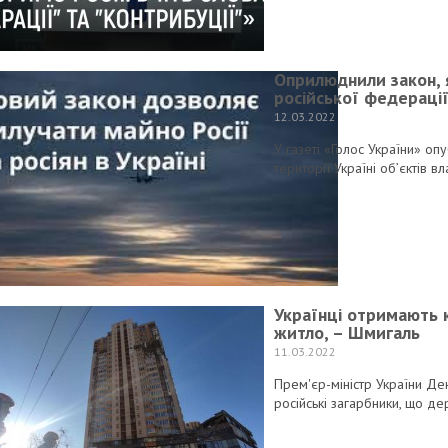
Оприлюднили закон, 
російської федераці
12.03.2022
У газеті «Голос України» о
території Україні об’єктів в
Українці отримають 
житло, – Шмигаль
11.03.2022
Прем'єр-міністр України Де
російські загарбники, що д