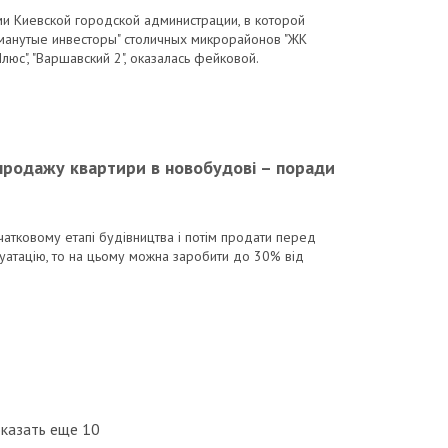
ми Киевской городской администрации, в которой
бманутые инвесторы" столичных микрорайонов "ЖК
люс", "Варшавский 2", оказалась фейковой.
продажу квартири в новобудові – поради
чатковому етапі будівництва і потім продати перед
уатацію, то на цьому можна заробити до 30% від
казать еще 10