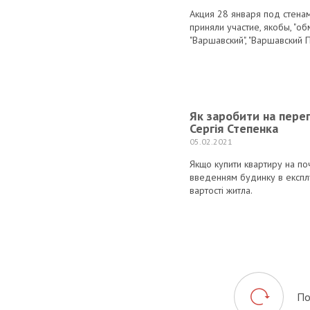
Акция 28 января под стена
приняли участие, якобы, "о
"Варшавский", "Варшавский П
Як заробити на пере
Сергія Степенка
05.02.2021
Якщо купити квартиру на по
введенням будинку в експл
вартості житла.
По