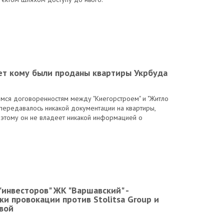
ет кому были проданы квартиры Укрбуда
мся договоренностям между "Киегорстроем" и "Житло
 передавалось никакой документации на квартиры,
поэтому он не владеет никакой информацией о
инвесторов" ЖК "Варшавский" -
ки провокации против Stolitsa Group и
вой