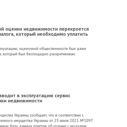
ной оценки недвижимости перекроется
налога, который необходимо уплатить
плуатацию, оценочной общественности был даже
м, который был беспощадно раскритикован.
вводит в эксплуатацию сервис
нки недвижимости
щества Украины сообщает, что в соответствии с
венного имущества Украины от 25 июня 2021 №1097
иную базу данных отчетов об оценке с модулем