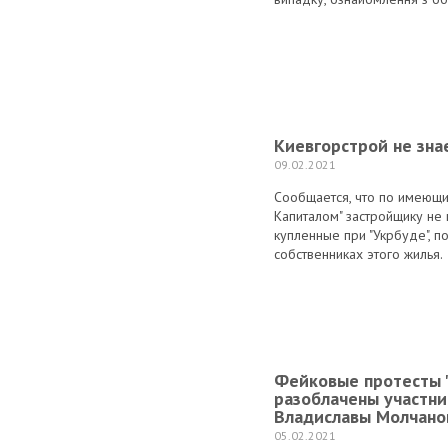
Киевгорстрой не зна
09.02.2021
Сообщается, что по имеющи
Капиталом" застройщику не
купленные при "Укрбуде", 
собственниках этого жилья.
Фейковые протесты "
разоблачены участни
Владиславы Молчано
05.02.2021