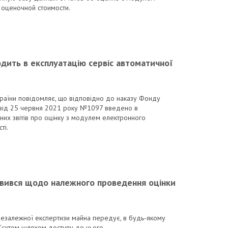
оценочной стоимости.
ить в експлуатацію сервіс автоматичної
аїни повідомляє, що відповідно до наказу Фонду
від 25 червня 2021 року №1097 введено в
них звітів про оцінку з модулем електронного
ті.
вився щодо належного проведення оцінки
незалежної експертизи майна передує, в будь-якому
'єктом шляхом доступу до нього.