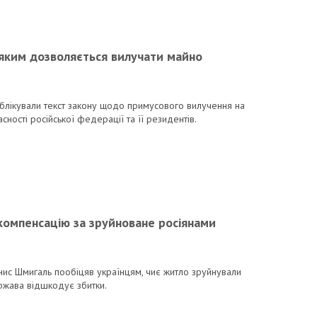
яким дозволяється вилучати майно
ї
публікували текст закону щодо примусового вилучення на
ласності російської федерації та її резидентів.
компенсацію за зруйноване росіянами
нис Шмигаль пообіцяв українцям, чиє житло зруйнували
ержава відшкодує збитки.