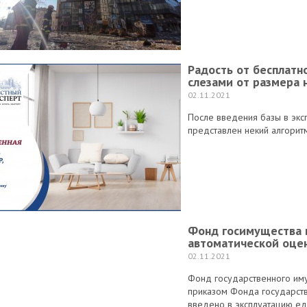
Радость от бесплат
слезами от размера 
02.11.2021
После введения базы в экс
представлен некий алгорит
Фонд госимущества 
автоматической оце
02.11.2021
Фонд государственного иму
приказом Фонда государст
введено в эксплуатацию ед