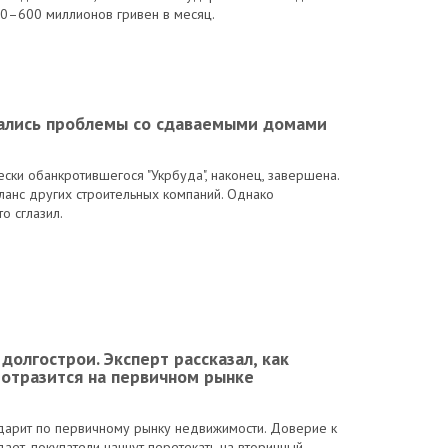
0–600 миллионов гривен в месяц.
чались проблемы со сдаваемыми домами
ски обанкротившегося "Укрбуда", наконец, завершена.
анс других строительных компаний. Однако
то сглазил.
долгострои. Эксперт рассказал, как
 отразится на первичном рынке
дарит по первичному рынку недвижимости. Доверие к
ает, покупатели начнут перетекать на вторичный