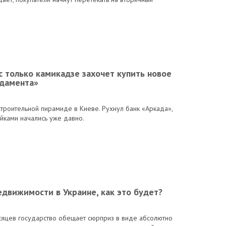
ас только камикадзе захочет купить новое
ндамента»
роительной пирамиде в Киеве. Рухнул банк «Аркада»,
йками начались уже давно.
едвижимости в Украине, как это будет?
сяцев государство обещает сюрприз в виде абсолютно