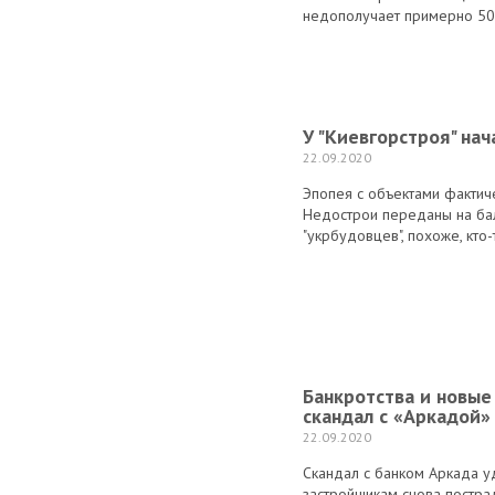
недополучает примерно 50
У "Киевгорстроя" на
22.09.2020
Эпопея с объектами фактиче
Недострои переданы на бал
"укрбудовцев", похоже, кто-
Банкротства и новые 
скандал с «Аркадой»
22.09.2020
Скандал с банком Аркада у
застройщикам снова пострад