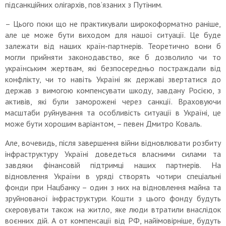
підсанкційних олігархів, пов’язаних з Путіним.
– Цього поки що не практикували широкоформатно раніше,
але це може бути виходом для нашої ситуації. Це буде
залежати від наших країн-партнерів. Теоретично вони б
могли прийняти законодавство, яке б дозволило чи то
українським жертвам, які безпосередньо постраждали від
конфлікту, чи то навіть Україні як державі звертатися до
держав з вимогою компенсувати шкоду, завдану Росією, з
активів, які були заморожені через санкції. Враховуючи
масштаби руйнування та особливість ситуації в Україні, це
може бути хорошим варіантом, – певен Дмитро Коваль.
Але, вочевидь, після завершення війни відновлювати розбиту
інфраструктуру Україні доведеться власними силами та
завдяки фінансовій підтримці наших партнерів. На
відновлення України в уряді створять чотири спеціальні
фонди при Нацбанку – один з них на відновлення майна та
зруйнованої інфраструктури. Кошти з цього фонду будуть
скеровувати також на житло, яке люди втратили внаслідок
воєнних дій. А от компенсації від РФ, найімовірніше, будуть