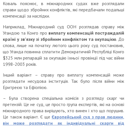
Коваль пояснює, в міжнародних судах вже розглядали
справи щодо збройних конфліктів, які передбачали подальші
компенсації за наслідки.
Наприклад, Міжнародний суд ООН розглядав справу між
Угандою та Конго про
виплату компенсацій постраждалій
країні у зв’язку зі збройним конфліктом та окупацією
. До
слова, лише на початку лютого цього року суд постановив,
що Уганда повинна сплатити Демократичній Республіці Конго
$325 млн репарацій за окупацію їхньої провінції під час війни
1998-2003 років.
Інший варіант – справу про виплату компенсацій може
розглядати несудова інституція. Так було після війни між
Еритреєю та Ефіопією.
– Була створена спеціальна комісія з розгляду скарг чи
претензій. Це не суд, це просто група експертів, які на основі
міжнародного права вирішують, хто винен і хто що порушив.
Це також варіант. Є ще
Європейський суд з прав людини,
він може розглядати як індивідуальні скарги від