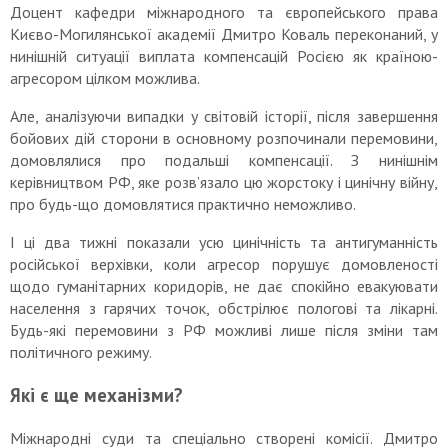
Доцент кафедри міжнародного та європейського права
Києво-Могилянської академії Дмитро Коваль переконаний, у
нинішній ситуації виплата компенсацій Росією як країною-
агресором цілком можлива.
Але, аналізуючи випадки у світовій історії, після завершення
бойових дій сторони в основному розпочинали перемовини,
домовлялися про подальші компенсації. З нинішнім
керівництвом РФ, яке розв’язало цю жорстоку і цинічну війну,
про будь-що домовлятися практично неможливо.
І ці два тижні показали усю цинічність та антигуманність
російської верхівки, коли агресор порушує домовленості
щодо гуманітарних коридорів, не дає спокійно евакуювати
населення з гарячих точок, обстрілює пологові та лікарні.
Будь-які перемовини з РФ можливі лише після зміни там
політичного режиму.
Які є ще механізми?
Міжнародні суди та спеціально створені комісії. Дмитро