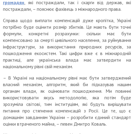
громадян
, які постраждали, так і скарги від держав, які
постраждали, – пояснює фахівець з міжнародного права.
Справа щодо виплати компенсацій дуже кропітка, Україні
потрібно буде оцінити розмір збитків. Це мають бути точні
формули, конкретні розрахунки: скільки має бути
компенсовано за смерті цивільного населення, за руйнування
інфраструктури, за використання природних ресурсів, за
пошкодження екосистем. Такі цифри вже є в міжнародній
практиці, але українська влада має затвердити на
національному рівні свій механізм.
– В Україні на національному рівні має бути затверджений
власний механізм, алгоритм, який би підказував нашим
органам влади, як оцінювати пошкодження. Ми повинні
використовувати якусь методологію, яка потім буде
зрозуміла світові, тим інституціям, які будуть вирішувати
питання про стягнення компенсацій з Росії. Це те, що є
домашнім завданням України – розробити єдиний стандарт
оцінки втраченого майна, – певен Дмитро Коваль.