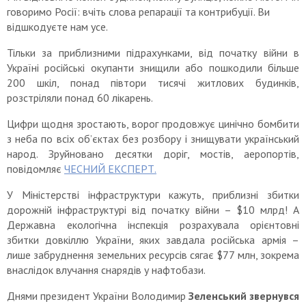
говоримо Росії: вчіть слова репарації та контрибуції. Ви
відшкодуєте нам усе.
Тільки за приблизними підрахунками, від початку війни в
Україні російські окупанти знищили або пошкодили більше
200 шкіл, понад півтори тисячі житлових будинків,
розстріляли понад 60 лікарень.
Цифри щодня зростають, ворог продовжує цинічно бомбити
з неба по всіх об’єктах без розбору і знищувати український
народ. Зруйновано десятки доріг, мостів, аеропортів,
повідомляє
ЧЕСНИЙ ЕКСПЕРТ.
У Міністерстві інфраструктури кажуть, приблизні збитки
дорожній інфраструктурі від початку війни – $10 млрд! А
Державна екологічна інспекція розрахувала орієнтовні
збитки довкіллю України, яких завдала російська армія –
лише забруднення земельних ресурсів сягає $77 млн, зокрема
внаслідок влучання снарядів у нафтобази.
Днями президент України Володимир
Зеленський звернувся