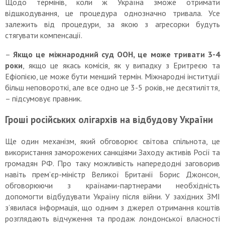
Щодо термінів, коли ж Україна зможе отримати
відшкодування, це процедура однозначно тривала. Усе
залежить від процедури, за якою з агресорки будуть
стягувати компенсації.
–
Якщо це міжнародний суд ООН, це може тривати 3-4
роки
, якщо це якась комісія, як у випадку з Еритреєю та
Ефіопією, це може бути менший термін. Міжнародні інституції
більш неповороткі, але все одно це 3-5 років, не десятиліття,
– підсумовує правник.
Гроші російських олігархів на відбудову України
Ще один механізм, який обговорює світова спільнота, це
використання заморожених санкціями Заходу активів Росії та
громадян РФ. Про таку можливість напередодні заговорив
навіть прем’єр-міністр Великої Британії Борис Джонсон,
обговорюючи з країнами-партнерами необхідність
допомогти відбудувати Україну після війни. У західних ЗМІ
з’явилася інформація, що одним з джерел отримання коштів
розглядають відчуження та продаж лондонської власності