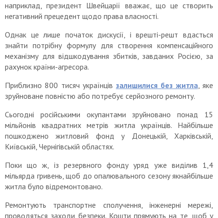
наприклад, президент Швейцарії вважає, що це створить
негативний прецедент щодо права власності.
Однак це лише початок дискусії, і врешті-решт вдасться
знайти потрібну формулу для створення компенсаційного
механізму для відшкодування збитків, завданих Росією, за
рахунок країни-агресора.
Приблизно 800 тисяч українців
залишилися без житла
, яке
зруйноване повністю або потребує серйозного ремонту.
Сьогодні російськими окупантами зруйновано понад 15
мільйонів квадратних метрів житла українців. Найбільше
пошкоджено житловий фонд у Донецькій, Харківській,
Київській, Чернігівській областях.
Поки що ж, із резервного фонду уряд уже виділив 1,4
мільярда гривень, щоб до опалювального сезону якнайбільше
житла було відремонтовано.
Ремонтують транспортне сполучення, інженерні мережі,
проводяться заходи безпеки. Кошти прямують на те, щоб у