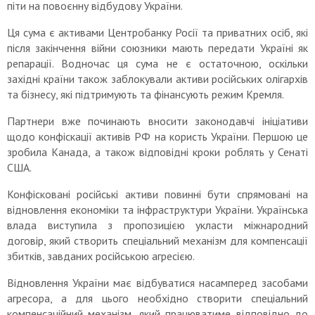
піти на повоєнну відбудову України.
Ця сума є активами Центробанку Росії та приватних осіб, які
після закінчення війни союзники мають передати Україні як
репарації. Водночас ця сума не є остаточною, оскільки
західні країни також заблокували активи російських олігархів
та бізнесу, які підтримують та фінансують режим Кремля.
Партнери вже починають вносити законодавчі ініціативи
щодо конфіскації активів РФ на користь України. Першою це
зробила Канада, а також відповідні кроки роблять у Сенаті
США.
Конфісковані російські активи повинні бути спрямовані на
відновлення економіки та інфраструктури України. Українська
влада виступила з пропозицією укласти міжнародний
договір, який створить спеціальний механізм для компенсації
збитків, завданих російською агресією.
Відновлення України має відбуватися насамперед засобами
агресора, а для цього необхідно створити спеціальний
компенсаційний механізм, який працюватиме відповідно до