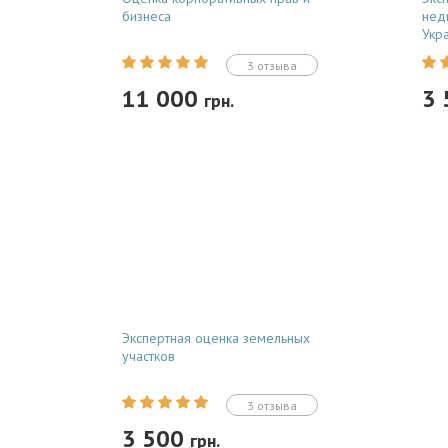
бизнеса
нед
Укр
3 отзыва
11 000
3
грн.
Заказать
Профессиональная независимая
Опер
оценка бизнеса, корпоративных
недв
прав и долей в ООО . Подготовка
гара
легитимных отчетов для
реги
нотариальных сделок, аудита,
полн
внесения в уставный капитал и
нота
выхода учредителей....
и су
Экспертная оценка земельных
участков
3 отзыва
3 500
грн.