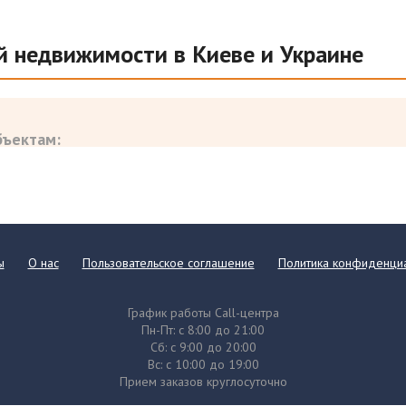
й недвижимости в Киеве и Украине
бъектам:
ы
О нас
Пользовательское соглашение
Политика конфиденциа
й
и коммерческих объектов любой сложности. Все отчеты регистрируются в базе ФГИУ и по
График работы Call-центра
Пн-Пт: с 8:00 до 21:00
Сб: с 9:00 до 20:00
Вс: с 10:00 до 19:00
Прием заказов круглосуточно