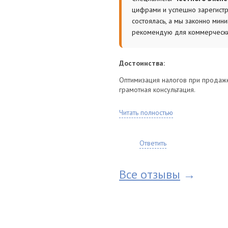
цифрами и успешно зарегистр
состоялась, а мы законно мин
рекомендую для коммерчески
апитал;
а;
Достоинства:
Оптимизация налогов при продаже
грамотная консультация.
сштаба объекта). Работаем по
Вид услуги:
Читать полностью
База ФГИУ часто завышает стоимо
корректировку.
Ответить
в
Все отзывы
→