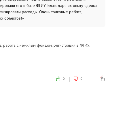
ировали его в базе ФГИУ. Благодаря их опыту сделка
имизировали расходы. Очень толковые ребята,
х объектов!»
, работа с нежилым фондом, регистрация в ФГИУ,
сть офисов в центре, требуется время на ручную
0
0