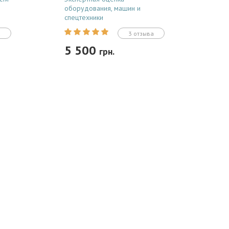
оборудования, машин и
спецтехники
а
3 отзыва
5 500
грн.
Заказать
нка
Независимая оценка
оборудования, спецтехники и
транспорта для юридических и
ков.
физических лиц. Готовим
с
легитимные отчеты для залога в
банке, внесения в уставный
капитал, постановки на баланс и...