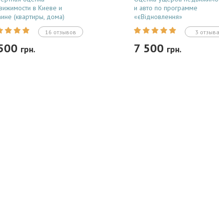
вижимости в Киеве и
и авто по программе
аине (квартиры, дома)
«єВідновлення»
16 отзывов
3 отзыв
 500
7 500
грн.
грн.
Заказать
Заказать
ативная экспертная оценка
Независимая экспертная оце
ижимости : квартир, домов,
ущерба недвижимости и
жей и паркомест. Все отчеты
транспорта для программы
стрируются в базе ФГИУ и
«єВідновлення» и судебных ис
остью легитимны для
Готовим официальные отчеты 
риальных сделок, наследства
обязательной регистрацией в
да. Срок...
базе ФГИУ....