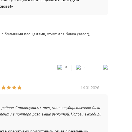
снове!»
а с большими площадями, отчет для банка (залог),
ребуется большой список документов для анализа.
0
0
16.01.2026
 районе. Столкнулись с тем, что государственная база
почти в полтора раза выше рыночной. Налоги выходили
ерта
оперативно подготовили отчет с реальными