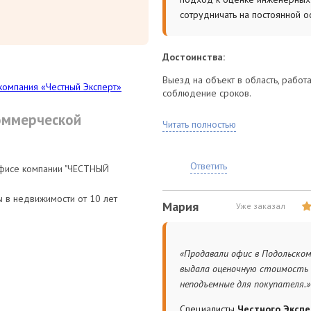
сотрудничать на постоянной о
Достоинства:
ежилых помещений
и
Выезд на объект в область, работ
истрируются в базе ФГИУ и
компания «Честный Эксперт»
соблюдение сроков.
 средств и судебных споров.
Вид услуги:
оммерческой
Читать полностью
:
Для крупных промышленных баз т
Ответить
офисе компании "ЧЕСТНЫЙ
 в недвижимости от 10 лет
Мария
Уже заказал
«Продавали офис в Подольском
е способы снижения
выдала оценочную стоимость 
ров при переоформлении прав
неподъемные для покупателя.»
Специалисты
Честного Эксп