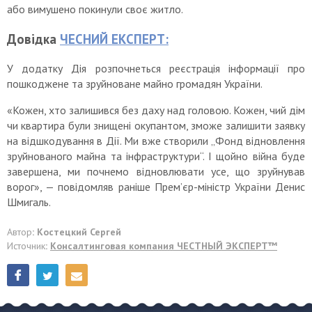
або вимушено покинули своє житло.
Довідка
ЧЕСНИЙ ЕКСПЕРТ:
У додатку Дія розпочнеться реєстрація інформації про
пошкоджене та зруйноване майно громадян України.
«Кожен, хто залишився без даху над головою. Кожен, чий дім
чи квартира були знищені окупантом, зможе залишити заявку
на відшкодування в Дії. Ми вже створили „Фонд відновлення
зруйнованого майна та інфраструктури“. І щойно війна буде
завершена, ми почнемо відновлювати усе, що зруйнував
ворог», — повідомляв раніше Прем’єр-міністр України Денис
Шмигаль.
Автор
: Костецкий Сергей
Источник
:
Консалтинговая компания ЧЕСТНЫЙ ЭКСПЕРТ™