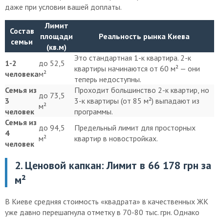
даже при условии вашей доплаты.
Лимит
Состав
площади
Реальность рынка Киева
семьи
(кв.м)
Это стандартная 1-к квартира. 2-к
1-2
до 52,5
квартиры начинаются от 60 м² — они
человека
м²
теперь недоступны.
Семья из
Проходит большинство 2-к квартир, но
до 73,5
3
3-к квартиры (от 85 м²) выпадают из
м²
человек
программы.
Семья из
до 94,5
Предельный лимит для просторных
4
м²
квартир в новостройках.
человек
2. Ценовой капкан: Лимит в 66 178 грн за
м²
В Киеве средняя стоимость «квадрата» в качественных ЖК
уже давно перешагнула отметку в 70-80 тыс. грн. Однако