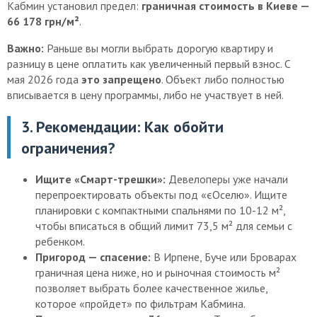
Кабмин установил предел:
граничная стоимость в Киеве —
66 178 грн/м²
.
Важно:
Раньше вы могли выбрать дорогую квартиру и
разницу в цене оплатить как увеличенный первый взнос. С
мая 2026 года
это запрещено
. Объект либо полностью
вписывается в цену программы, либо не участвует в ней.
3. Рекомендации: Как обойти
ограничения?
Ищите «Смарт-трешки»:
Девелоперы уже начали
перепроектировать объекты под «єОселю». Ищите
планировки с компактными спальнями по 10-12 м²,
чтобы вписаться в общий лимит 73,5 м² для семьи с
ребенком.
Пригород — спасение:
В Ирпене, Буче или Броварах
граничная цена ниже, но и рыночная стоимость м²
позволяет выбрать более качественное жилье,
которое «пройдет» по фильтрам Кабмина.