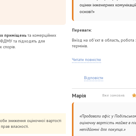
оцінки інженерних комунікацій
основі!»
Переваги:
их приміщень
та комерційних
Виїзд на об'єкт в область, робота
зі ФДМУ та підходять для
термінів.
х спорів.
Вид послуги:
Читати повністю
Для великих промислових баз потр
Відповісти
Марія
Вже замовив
«Продавали офіс у Подільсько
оби зниження оціночної вартості
оціночну вартість майже в пі
прав власності.
непідйомні для покупця.»