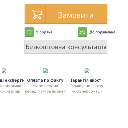
Замовити
У обране
До порівняння
Безкоштовна консультація
щі експерти
Оплата по факту
Гарантія якості
сперти знають
Ми не беремо
Гарантуємо високу
нок квартир
передплату за послуги
якість інформації