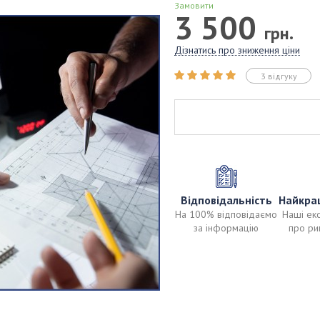
Замовити
3 500
грн.
Дізнатись про зниження ціни
3 відгуку
Відповідальність
Найкра
На 100% відповідаємо
Наші ек
за інформацію
про ри