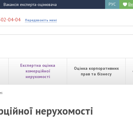
РУС
Ви
Вакансія експерта-оцінювача
502-04-04
Передзвоніть мені
Експертна оцінка
Оцінка корпоративних
комерційної
прав та бізнесу
нерухомості
ті
рційної нерухомості