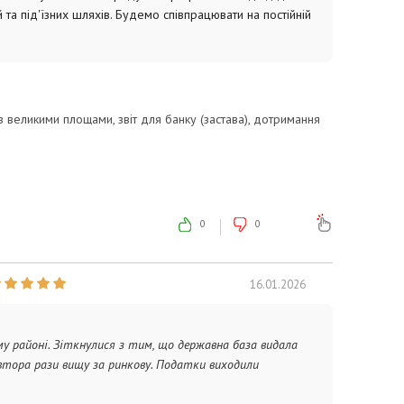
 та під'їзних шляхів. Будемо співпрацювати на постійній
 з великими площами, звіт для банку (застава), дотримання
ібен великий перелік документів для аналізу.
0
0
16.01.2026
му районі. Зіткнулися з тим, що державна база видала
втора рази вищу за ринкову. Податки виходили