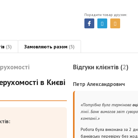
Порадити товар друзям:
тів
(3)
Замовляють разом
(5)
ерухомості
Відгуки клієнтів (
2
)
ерухомості в Києві
Петр Александрович
«Потрібна була термінова
оц
лінії. Банк вимагав звіт сув
компанії.»
тів:
Робота була виконана за 2 дн
банківську перевірку без жо