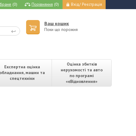
бране
(0)
Порівняння
(0)
Вхід/ Реєстрація
Ваш кошик
Поки що порожня
Оцінка збитків
Експертна оцінка
нерухомості та авто
обладнання, машин та
по програмі
спецтехніки
«єВідновлення»