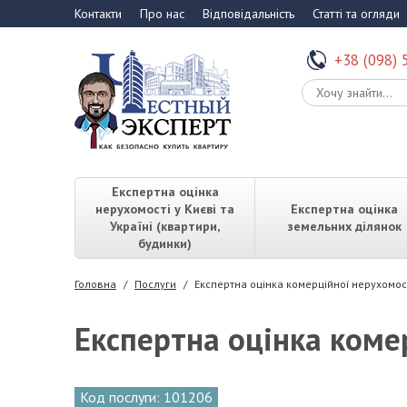
Контакти
Про нас
Відповідальність
Статті та огляди
+38 (098) 
Експертна оцінка
нерухомості у Києві та
Експертна оцінка
Україні (квартири,
земельних ділянок
будинки)
Головна
/
Послуги
/
Експертна оцінка комерційної нерухомос
Експертна оцінка коме
Код послуги: 101206