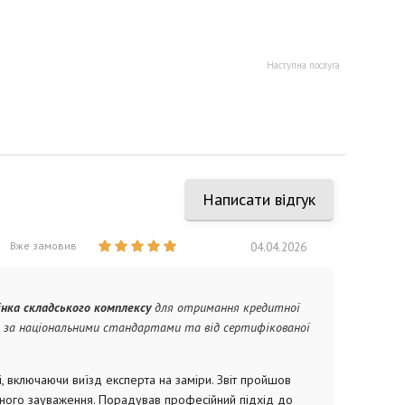
Наступна послуга
Написати відгук
Вже замовив
04.04.2026
інка складського комплексу
для отримання кредитної
оро за національними стандартами та від сертифікованої
і, включаючи виїзд експерта на заміри. Звіт пройшов
дного зауваження. Порадував професійний підхід до