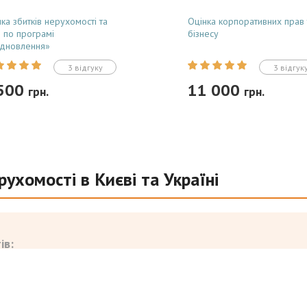
ка збитків нерухомості та
Оцінка корпоративних прав 
о по програмі
бізнесу
ідновлення»
3 відгуку
3 відгук
 500
11 000
грн.
грн.
Замовити
Замовити
рухомості в Києві та Україні
лежна експертна оцінка
Професійна незалежна оцінка
ків нерухомості та транспорту
бізнесу, корпоративних прав т
програми «єВідновлення» та
часток у ТОВ . Підготовка
ів:
вих позовів. Готуємо офіційні
легітимних звітів для нотаріа
и з обов'язковою реєстрацією
угод, аудиту, внесення до
зі ФДМУ....
статутного капіталу та виходу
засновників....