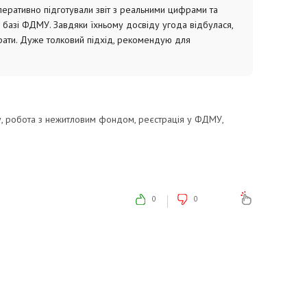
еративно підготували звіт з реальними цифрами та
 базі ФДМУ. Завдяки їхньому досвіду угода відбулася,
трати. Дуже толковий підхід, рекомендую для
у, робота з нежитловим фондом, реєстрація у ФДМУ,
офісів у центрі, потрібен час на ручне коригування.
0
0