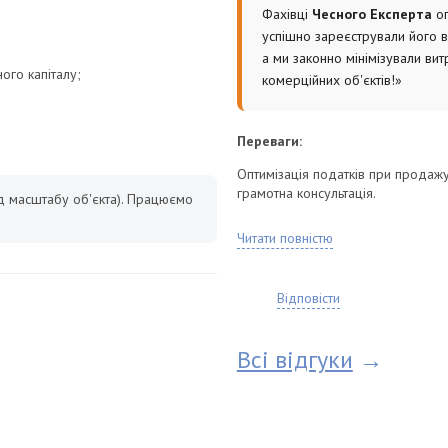
Фахівці
Чесного Експерта
оп
успішно зареєстрували його в
а ми законно мінімізували ви
ого капіталу;
комерційних об'єктів!»
Переваги:
Оптимізація податків при продаж
грамотна консультація.
д масштабу об'єкта). Працюємо
Вид послуги:
Читати повністю
База ФДМУ часто завищує вартість 
Відповісти
Всі відгуки
→