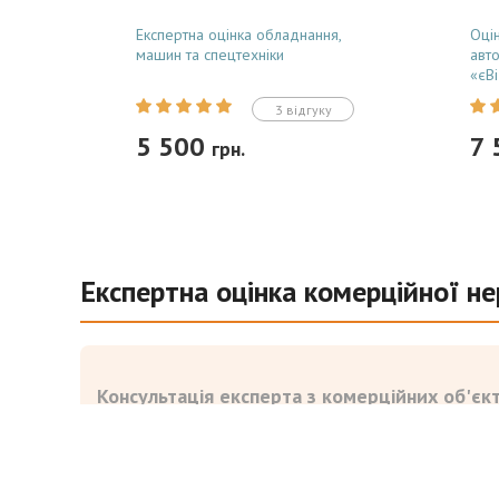
Експертна оцінка обладнання,
Оцін
машин та спецтехніки
авт
«єВ
3 відгуку
5 500
7
грн.
Замовити
Експертна оцінка комерційної не
Незалежна оцінка обладнання,
Неза
спецтехніки та транспорту для
збит
юридичних та фізичних осіб.
для 
Консультація експерта з комерційних об'єкт
Готуємо легітимні звіти для
судо
застави в банку, внесення до
звіт
статутного капіталу, постановки на
в ба
Viber
Telegram
WhatsApp
баланс та...
Або зателефонуйте:
+38 (098) 502-04-04