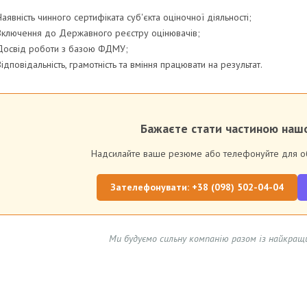
Наявність чинного сертифіката суб'єкта оціночної діяльності;
Включення до Державного реєстру оцінювачів;
Досвід роботи з базою ФДМУ;
Відповідальність, грамотність та вміння працювати на результат.
Бажаєте стати частиною наш
Надсилайте ваше резюме або телефонуйте для об
Зателефонувати: +38 (098) 502-04-04
Ми будуємо сильну компанію разом із найкращ