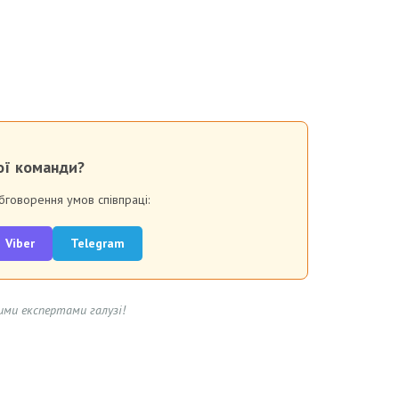
ої команди?
говорення умов співпраці:
Viber
Telegram
ими експертами галузі!