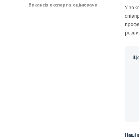
Вакансія експерта-оцінювача
У зв'
співп
профе
розви
Що
Наші 