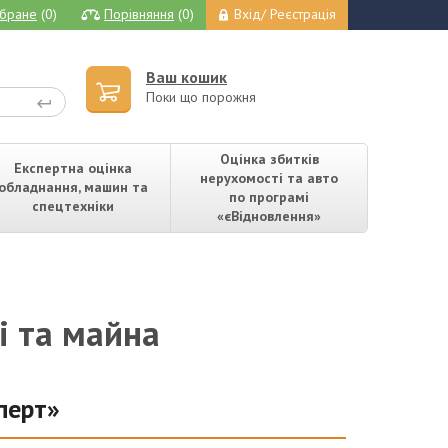
бране
(0)
Порівняння
(0)
Вхід/ Реєстрація
Ваш кошик
Поки що порожня
Оцінка збитків
Експертна оцінка
нерухомості та авто
обладнання, машин та
по програмі
спецтехніки
«єВідновлення»
і та майна
перт»