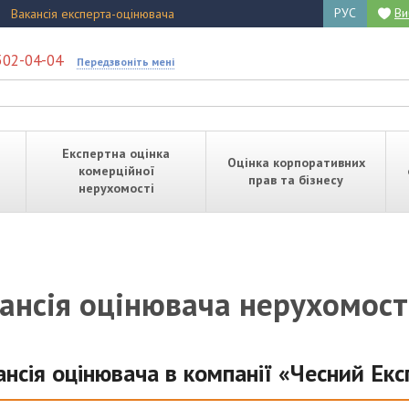
РУС
Ви
Вакансія експерта-оцінювача
502-04-04
Передзвоніть мені
Експертна оцінка
Оцінка корпоративних
комерційної
прав та бізнесу
нерухомості
ансія оцінювача нерухомост
ансія оцінювача в компанії «Чесний Екс