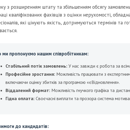
язку з розширенням штату та збільшенням обсягу замовлен
раці кваліфікованих фахівців з оцінки нерухомості, облад
сіоналів, які цінують якість, дотримуються термінів та г
вається.
 ми пропонуємо нашим співробітникам:
Стабільний потік замовлень:
У нас завжди є робота за всіма
Професійне зростання:
Можливість працювати з експертними
включаючи оцінку збитків за програмою «єВідновлення».
Віддалений формат:
Можливість гнучкого графіка та дистанц
Гідна оплата:
Своєчасні виплати та прозора система мотивац
вимоги до кандидатів: