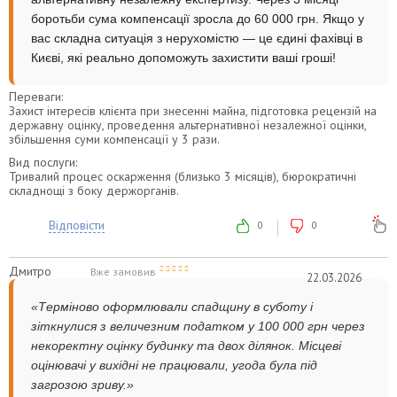
боротьби сума компенсації зросла до 60 000 грн. Якщо у
вас складна ситуація з нерухомістю — це єдині фахівці в
Києві, які реально допоможуть захистити ваші гроші!
Переваги:
Захист інтересів клієнта при знесенні майна, підготовка рецензій на
державну оцінку, проведення альтернативної незалежної оцінки,
збільшення суми компенсації у 3 рази.
Вид послуги:
Тривалий процес оскарження (близько 3 місяців), бюрократичні
складнощі з боку держорганів.
Відповісти
0
0
Дмитро
Вже замовив
22.03.2026
«Терміново оформлювали спадщину в суботу і
зіткнулися з величезним податком у 100 000 грн через
некоректну оцінку будинку та двох ділянок. Місцеві
оцінювачі у вихідні не працювали, угода була під
загрозою зриву.»