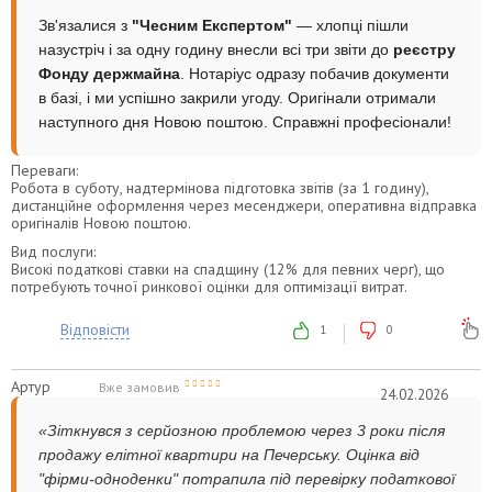
Зв'язалися з
"Чесним Експертом"
— хлопці пішли
назустріч і за одну годину внесли всі три звіти до
реєстру
Фонду держмайна
. Нотаріус одразу побачив документи
в базі, і ми успішно закрили угоду. Оригінали отримали
наступного дня Новою поштою. Справжні професіонали!
Переваги:
Робота в суботу, надтермінова підготовка звітів (за 1 годину),
дистанційне оформлення через месенджери, оперативна відправка
оригіналів Новою поштою.
Вид послуги:
Високі податкові ставки на спадщину (12% для певних черг), що
потребують точної ринкової оцінки для оптимізації витрат.
Відповісти
1
0
Артур
Вже замовив
24.02.2026
«Зіткнувся з серйозною проблемою через 3 роки після
продажу елітної квартири на Печерську. Оцінка від
"фірми-одноденки" потрапила під перевірку податкової