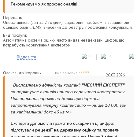
Рекомендуємо як професіоналів!
Переваги:
Оперативність (звіт за 2 години), вирішення проблем із завищеною
оцінкою бази ФДМУ, внесення до реєстру, професійна консультація.
Вид послуги:
Автоматична система оцінки часто видає неадекватні цифри, що
потребують коригування експертом.
0
0
Відповісти
Олександр Ігорович
Вже замовив
26.03.2026
«Висловлюємо вдячність компанії
"ЧЕСНИЙ ЕКСПЕРТ"
за порятунок активів нашого гаражного кооперативу.
При знесенні гаражів на Берківцях держава
запропонувала мізерну компенсацію — лише 18 000 грн
за капітальний бокс 46 кв.м.»
Експерти допомогли грамотно оскаржити ці цифри:
підготували
рецензії на державну оцінку
та провели
альтернативну незалежну експертизу. Через 3 місяці