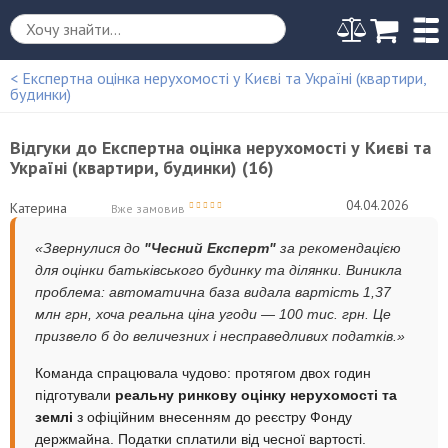
< Експертна оцінка нерухомості у Києві та Україні (квартири,
будинки)
Відгуки до
Експертна оцінка нерухомості у Києві та
Україні (квартири, будинки) (16)
04.04.2026
Катерина
Вже замовив
«Звернулися до
"Чесний Експерт"
за рекомендацією
для оцінки батьківського будинку та ділянки. Виникла
проблема: автоматична база видала вартість 1,37
млн грн, хоча реальна ціна угоди — 100 тис. грн. Це
призвело б до величезних і несправедливих податків.»
Команда спрацювала чудово: протягом двох годин
підготували
реальну ринкову оцінку нерухомості та
землі
з офіційним внесенням до реєстру Фонду
держмайна. Податки сплатили від чесної вартості.