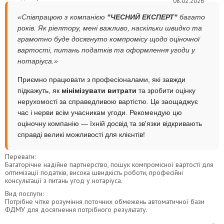
08.02.2026
«Співпрацюю з компанією
"ЧЕСНИЙ ЕКСПЕРТ"
багато
років. Як ріелтору, мені важливо, наскільки швидко та
грамотно буде досягнуто компромісу щодо оціночної
вартості, питань податків та оформлення угоди у
нотаріуса.»
Приємно працювати з професіоналами, які завжди
підкажуть, як
мінімізувати витрати
та зробити оцінку
нерухомості за справедливою вартістю. Це заощаджує
час і нерви всім учасникам угоди. Рекомендую цю
оціночну компанію — їхній досвід та зв'язки відкривають
справді великі можливості для клієнтів!
Переваги:
Багаторічне надійне партнерство, пошук компромісної вартості для
оптимізації податків, висока швидкість роботи, професійні
консультації з питань угод у нотаріуса.
Вид послуги:
Потрібне чітке розуміння поточних обмежень автоматичної бази
ФДМУ для досягнення потрібного результату.