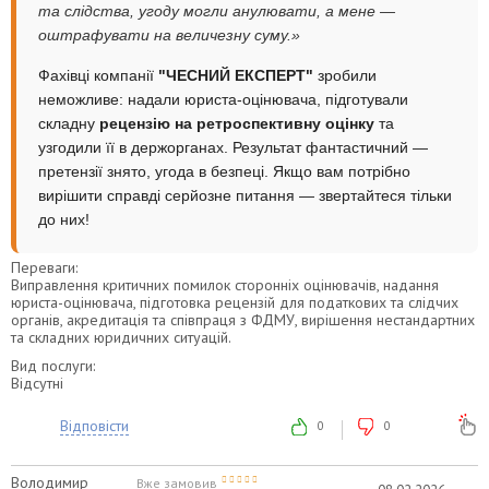
та слідства, угоду могли анулювати, а мене —
оштрафувати на величезну суму.»
Фахівці компанії
"ЧЕСНИЙ ЕКСПЕРТ"
зробили
неможливе: надали юриста-оцінювача, підготували
складну
рецензію на ретроспективну оцінку
та
узгодили її в держорганах. Результат фантастичний —
претензії знято, угода в безпеці. Якщо вам потрібно
вирішити справді серйозне питання — звертайтеся тільки
до них!
Переваги:
Виправлення критичних помилок сторонніх оцінювачів, надання
юриста-оцінювача, підготовка рецензій для податкових та слідчих
органів, акредитація та співпраця з ФДМУ, вирішення нестандартних
та складних юридичних ситуацій.
Вид послуги:
Відсутні
Відповісти
0
0
Володимир
Вже замовив